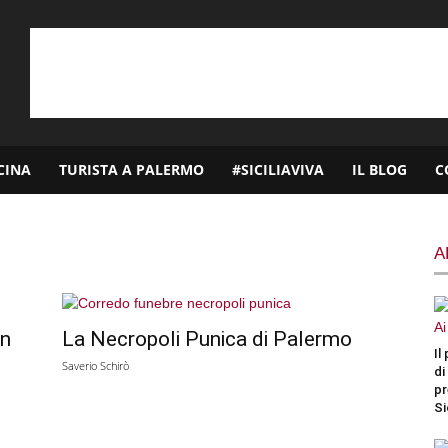
CINA
TURISTA A PALERMO
#SICILIAVIVA
IL BLOG
C
A
un
La Necropoli Punica di Palermo
Il
Saverio Schirò
di
pr
Si