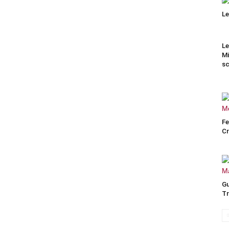
Le
Le
Mi
sc
Fe
Cr
Gu
Tr