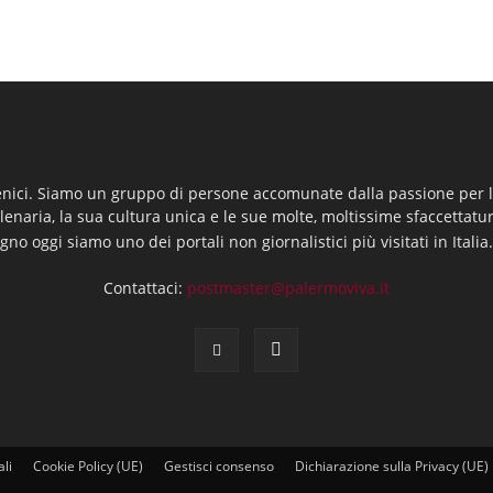
enici. Siamo un gruppo di persone accomunate dalla passione per la
llenaria, la sua cultura unica e le sue molte, moltissime sfaccettatu
gno oggi siamo uno dei portali non giornalistici più visitati in Italia
Contattaci:
postmaster@palermoviva.it
ali
Cookie Policy (UE)
Gestisci consenso
Dichiarazione sulla Privacy (UE)