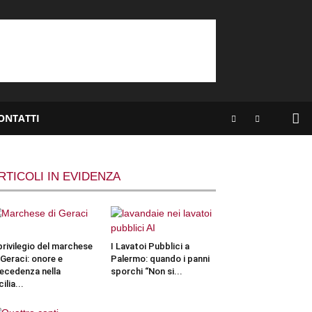
ONTATTI
RTICOLI IN EVIDENZA
 privilegio del marchese
I Lavatoi Pubblici a
 Geraci: onore e
Palermo: quando i panni
ecedenza nella
sporchi “Non si...
cilia...