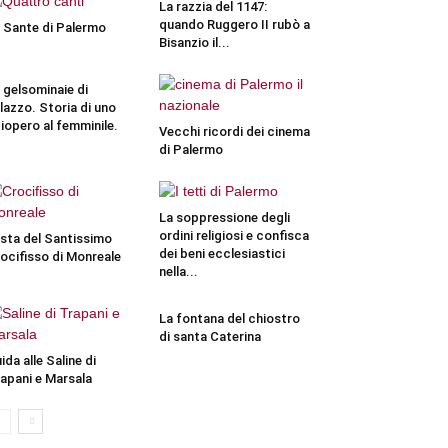
La razzia del 1147:
quando Ruggero II rubò a
 Sante di Palermo
Bisanzio il...
 gelsominaie di
lazzo. Storia di uno
iopero al femminile.
Vecchi ricordi dei cinema
di Palermo
La soppressione degli
ordini religiosi e confisca
sta del Santissimo
dei beni ecclesiastici
ocifisso di Monreale
nella...
La fontana del chiostro
di santa Caterina
ida alle Saline di
apani e Marsala