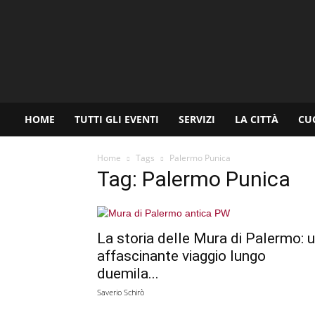
www.palermoviva.it
HOME
TUTTI GLI EVENTI
SERVIZI
LA CITTÀ
CU
Home
Tags
Palermo Punica
Tag: Palermo Punica
La storia delle Mura di Palermo: 
affascinante viaggio lungo
duemila...
Saverio Schirò