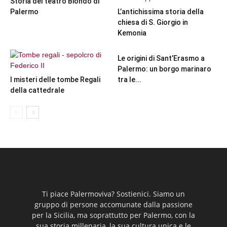
Storia del teatro Biondo di
Palermo
L’antichissima storia della
chiesa di S. Giorgio in
Kemonia
Le origini di Sant’Erasmo a
Palermo: un borgo marinaro
I misteri delle tombe Regali
tra le...
della cattedrale
Ti piace Palermoviva? Sostienici. Siamo un
gruppo di persone accomunate dalla passione
per la Sicilia, ma soprattutto per Palermo, con la
sua storia millenaria, la sua cultura unica e le