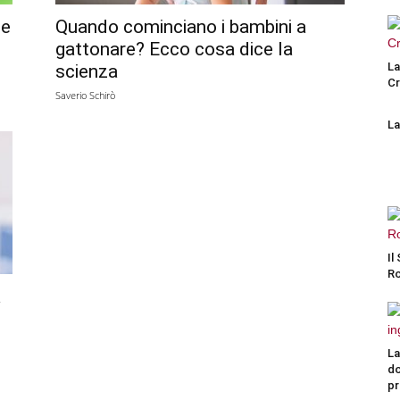
se
Quando cominciano i bambini a
gattonare? Ecco cosa dice la
La
scienza
Cr
Saverio Schirò
La
Il
Ro
a
La
do
pr