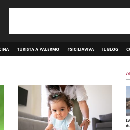
CINA
TURISTA A PALERMO
#SICILIAVIVA
IL BLOG
C
A
L’
du