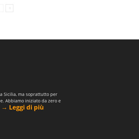
 Sicilia, ma soprattutto per
re. Abbiamo iniziato da zero e
→ Leggi di più
.