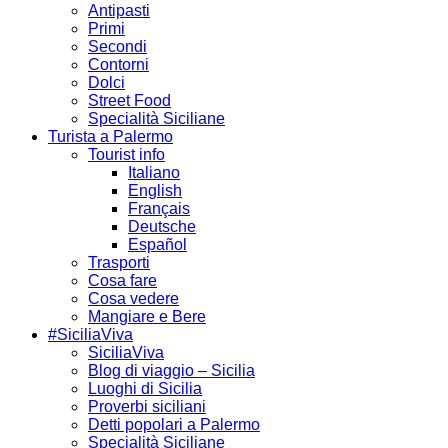
Antipasti
Primi
Secondi
Contorni
Dolci
Street Food
Specialità Siciliane
Turista a Palermo
Tourist info
Italiano
English
Français
Deutsche
Español
Trasporti
Cosa fare
Cosa vedere
Mangiare e Bere
#SiciliaViva
SiciliaViva
Blog di viaggio – Sicilia
Luoghi di Sicilia
Proverbi siciliani
Detti popolari a Palermo
Specialità Siciliane