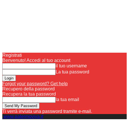
Registrati
Benvenuto! Accedi al tuo account
il tuo username
La tua password
Forgot your password? Get help
Recupero della password
Recupera la tua password
la tua email
Ti verrà inviata una password tramite e-mail.
www.palermoviva.it