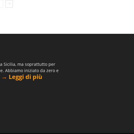
 Sicilia, ma soprattutto per
re. Abbiamo iniziato da zero e
→ Leggi di più
.