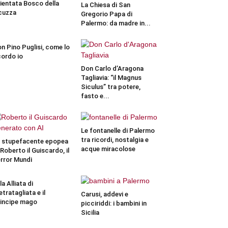
ientata Bosco della
La Chiesa di San
cuzza
Gregorio Papa di
Palermo: da madre in...
n Pino Puglisi, come lo
cordo io
Don Carlo d’Aragona
Tagliavia: “il Magnus
Siculus” tra potere,
fasto e...
Le fontanelle di Palermo
tra ricordi, nostalgia e
 stupefacente epopea
acque miracolose
 Roberto il Guiscardo, il
rror Mundi
lla Alliata di
etratagliata e il
Carusi, addevi e
incipe mago
picciriddi: i bambini in
Sicilia