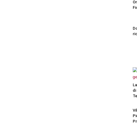
Or
Fi
Do
ri
La
di
Te
Vi
Pi
Pr