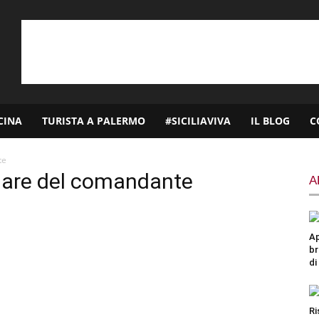
CINA
TURISTA A PALERMO
#SICILIAVIVA
IL BLOG
C
te
olare del comandante
A
Ap
br
di
Ri