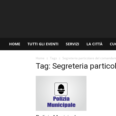
www.palermoviva.it
HOME
TUTTI GLI EVENTI
SERVIZI
LA CITTÀ
CU
Home
Tags
Segreteria particolare del comandan
Tag: Segreteria partic