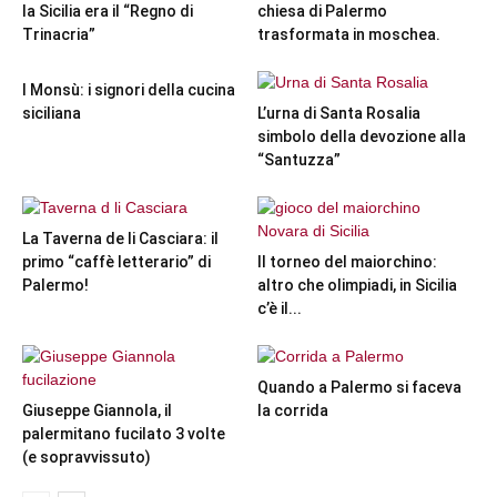
la Sicilia era il “Regno di
chiesa di Palermo
Trinacria”
trasformata in moschea.
I Monsù: i signori della cucina
siciliana
L’urna di Santa Rosalia
simbolo della devozione alla
“Santuzza”
La Taverna de li Casciara: il
primo “caffè letterario” di
Il torneo del maiorchino:
Palermo!
altro che olimpiadi, in Sicilia
c’è il...
Quando a Palermo si faceva
Giuseppe Giannola, il
la corrida
palermitano fucilato 3 volte
(e sopravvissuto)