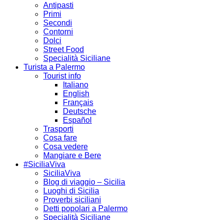
Antipasti
Primi
Secondi
Contorni
Dolci
Street Food
Specialità Siciliane
Turista a Palermo
Tourist info
Italiano
English
Français
Deutsche
Español
Trasporti
Cosa fare
Cosa vedere
Mangiare e Bere
#SiciliaViva
SiciliaViva
Blog di viaggio – Sicilia
Luoghi di Sicilia
Proverbi siciliani
Detti popolari a Palermo
Specialità Siciliane