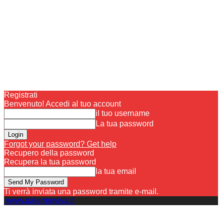
Registrati
Benvenuto! Accedi al tuo account
il tuo username
La tua password
Forgot your password? Get help
Recupero della password
Recupera la tua password
la tua email
Ti verrà inviata una password tramite e-mail.
www.palermoviva.it