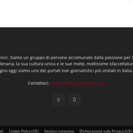
enici. Siamo un gruppo di persone accomunate dalla passione per la
llenaria, la sua cultura unica e le sue molte, moltissime sfaccettatu
gno oggi siamo uno dei portali non giornalistici più visitati in Italia
Contattaci:
postmaster@palermoviva.it
ali
Cookie Policy (UE)
Gestisci consenso
Dichiarazione sulla Privacy (UE)