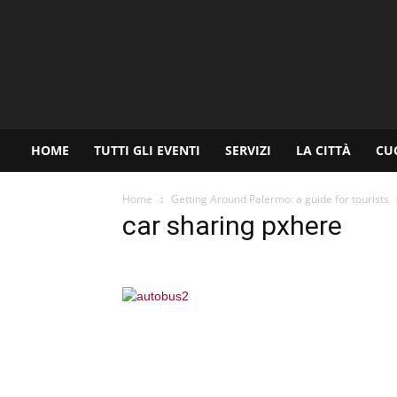
www.palermoviva.it
HOME
TUTTI GLI EVENTI
SERVIZI
LA CITTÀ
CU
Home
Getting Around Palermo: a guide for tourists
car sharing pxhere