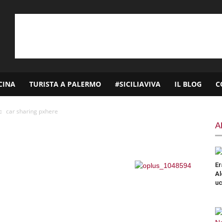
CINA
TURISTA A PALERMO
#SICILIAVIVA
IL BLOG
C
car sharing pxhere
A
Er
Al
uc