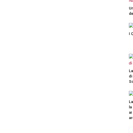
Un
de
I 
La
di
Sc
La
la
ai
ar