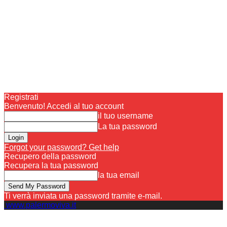
Registrati
Benvenuto! Accedi al tuo account
il tuo username
La tua password
Forgot your password? Get help
Recupero della password
Recupera la tua password
la tua email
Ti verrà inviata una password tramite e-mail.
www.palermoviva.it