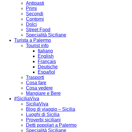
Antipasti
Primi
Secondi
Contorni
Dolci
Street Food
Specialità Siciliane
Turista a Palermo
Tourist info
Italiano
English
Français
Deutsche
Español
Trasporti
Cosa fare
Cosa vedere
Mangiare e Bere
#SiciliaViva
SiciliaViva
Blog di viaggio – Sicilia
Luoghi di Sicilia
Proverbi siciliani
Detti popolari a Palermo
Specialità Siciliane