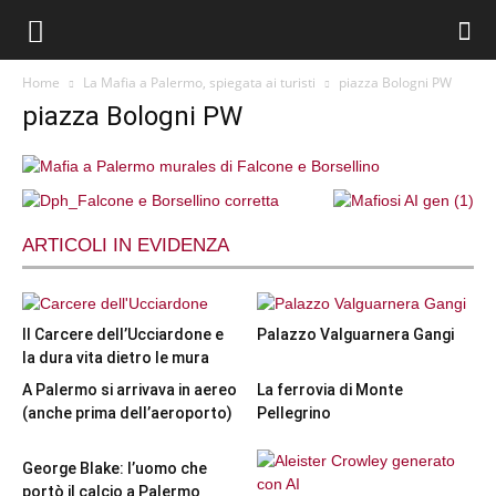
Home
La Mafia a Palermo, spiegata ai turisti
piazza Bologni PW
piazza Bologni PW
ARTICOLI IN EVIDENZA
Il Carcere dell’Ucciardone e
Palazzo Valguarnera Gangi
la dura vita dietro le mura
A Palermo si arrivava in aereo
La ferrovia di Monte
(anche prima dell’aeroporto)
Pellegrino
George Blake: l’uomo che
portò il calcio a Palermo