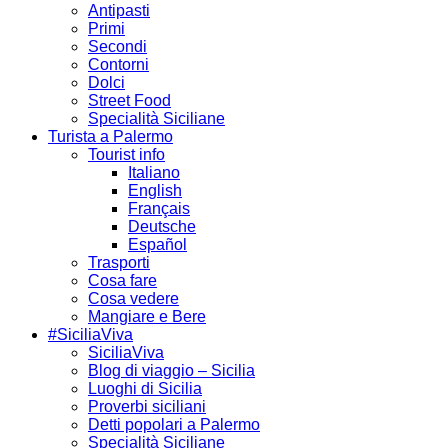
Antipasti
Primi
Secondi
Contorni
Dolci
Street Food
Specialità Siciliane
Turista a Palermo
Tourist info
Italiano
English
Français
Deutsche
Español
Trasporti
Cosa fare
Cosa vedere
Mangiare e Bere
#SiciliaViva
SiciliaViva
Blog di viaggio – Sicilia
Luoghi di Sicilia
Proverbi siciliani
Detti popolari a Palermo
Specialità Siciliane