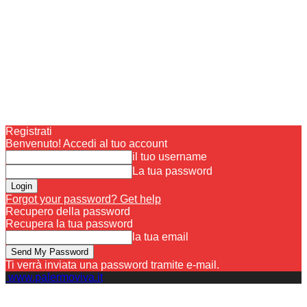
Registrati
Benvenuto! Accedi al tuo account
il tuo username
La tua password
Forgot your password? Get help
Recupero della password
Recupera la tua password
la tua email
Ti verrà inviata una password tramite e-mail.
www.palermoviva.it