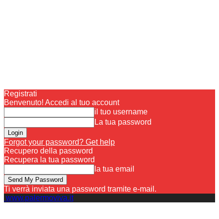
Registrati
Benvenuto! Accedi al tuo account
il tuo username
La tua password
Forgot your password? Get help
Recupero della password
Recupera la tua password
la tua email
Ti verrà inviata una password tramite e-mail.
www.palermoviva.it