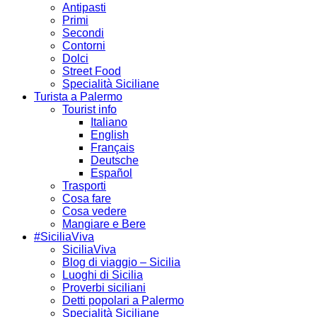
Antipasti
Primi
Secondi
Contorni
Dolci
Street Food
Specialità Siciliane
Turista a Palermo
Tourist info
Italiano
English
Français
Deutsche
Español
Trasporti
Cosa fare
Cosa vedere
Mangiare e Bere
#SiciliaViva
SiciliaViva
Blog di viaggio – Sicilia
Luoghi di Sicilia
Proverbi siciliani
Detti popolari a Palermo
Specialità Siciliane