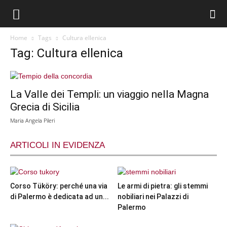
Home
Tags
Cultura ellenica
Tag: Cultura ellenica
La Valle dei Templi: un viaggio nella Magna
Grecia di Sicilia
Maria Angela Pileri
ARTICOLI IN EVIDENZA
Corso Tüköry: perché una via
Le armi di pietra: gli stemmi
di Palermo è dedicata ad un...
nobiliari nei Palazzi di
Palermo