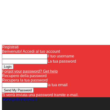
Registrati
Benvenuto! Accedi al tuo account
il tuo username
La tua password
Forgot your password? Get help
Recupero della password
Recupera la tua password
la tua email
Ti verrà inviata una password tramite e-mail.
www.palermoviva.it