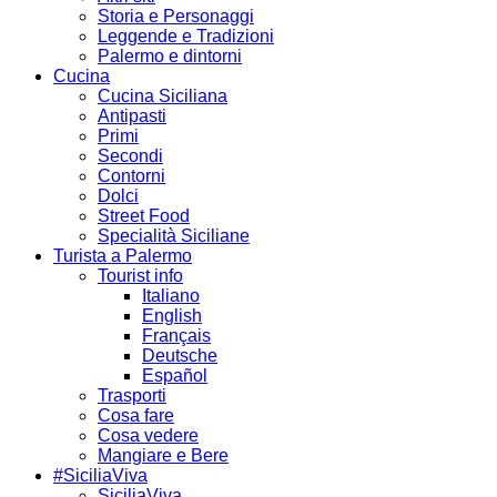
Storia e Personaggi
Leggende e Tradizioni
Palermo e dintorni
Cucina
Cucina Siciliana
Antipasti
Primi
Secondi
Contorni
Dolci
Street Food
Specialità Siciliane
Turista a Palermo
Tourist info
Italiano
English
Français
Deutsche
Español
Trasporti
Cosa fare
Cosa vedere
Mangiare e Bere
#SiciliaViva
SiciliaViva