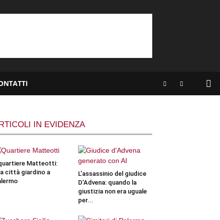
ONTATTI
RTICOLI IN EVIDENZA
 quartiere Matteotti:
a città giardino a
L’assassinio del giudice
alermo
D’Advena: quando la
giustizia non era uguale
per...