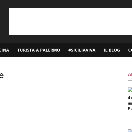
CINA
TURISTA A PALERMO
#SICILIAVIVA
IL BLOG
C
e
A
Il
un
P