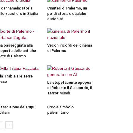
 cannamela: storia
Cimiteri di Palermo, un
llo zucchero in Sicilia
po’ di storia e qualche
curiosità
a passeggiata alla
Vecchi ricordi dei cinema
operta delle antiche
di Palermo
rte di Palermo
lla Trabia alle Terre
osse
La stupefacente epopea
di Roberto il Guiscardo, il
Terror Mundi
 tradizione dei Pupi
Ercole simbolo
ciliani
palermitano