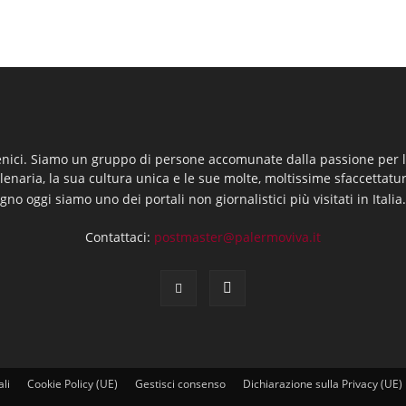
enici. Siamo un gruppo di persone accomunate dalla passione per la
llenaria, la sua cultura unica e le sue molte, moltissime sfaccettatu
gno oggi siamo uno dei portali non giornalistici più visitati in Italia
Contattaci:
postmaster@palermoviva.it
ali
Cookie Policy (UE)
Gestisci consenso
Dichiarazione sulla Privacy (UE)