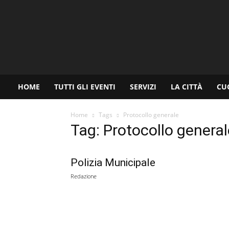
www.palermoviva.it
HOME
TUTTI GLI EVENTI
SERVIZI
LA CITTÀ
CU
Home
Tags
Protocollo generale
Tag: Protocollo general
Polizia Municipale
Redazione