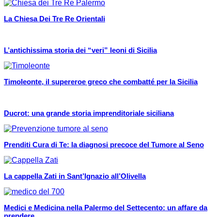
La Chiesa Dei Tre Re Orientali
L’antichissima storia dei “veri” leoni di Sicilia
Timoleonte, il supereroe greco che combatté per la Sicilia
Ducrot: una grande storia imprenditoriale siciliana
Prenditi Cura di Te: la diagnosi precoce del Tumore al Seno
La cappella Zati in Sant’Ignazio all’Olivella
Medici e Medicina nella Palermo del Settecento: un affare da
prendere...