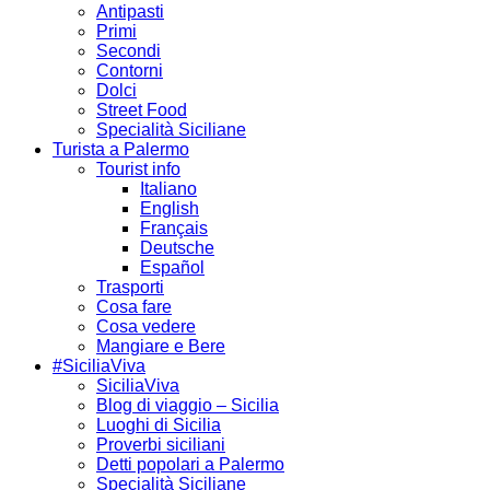
Antipasti
Primi
Secondi
Contorni
Dolci
Street Food
Specialità Siciliane
Turista a Palermo
Tourist info
Italiano
English
Français
Deutsche
Español
Trasporti
Cosa fare
Cosa vedere
Mangiare e Bere
#SiciliaViva
SiciliaViva
Blog di viaggio – Sicilia
Luoghi di Sicilia
Proverbi siciliani
Detti popolari a Palermo
Specialità Siciliane