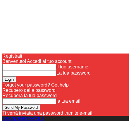
Registrati
Benvenuto! Accedi al tuo account
il tuo username
La tua password
Forgot your password? Get help
Recupero della password
Recupera la tua password
la tua email
Ti verrà inviata una password tramite e-mail.
www.palermoviva.it