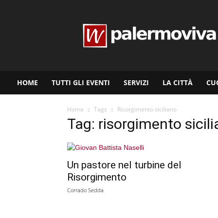
www.palermoviva.it
HOME
TUTTI GLI EVENTI
SERVIZI
LA CITTÀ
CU
Home
Tags
Risorgimento siciliano
Tag: risorgimento sicil
Un pastore nel turbine del
Risorgimento
Corrado Sedda