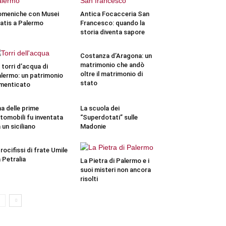
meniche con Musei
Antica Focacceria San
atis a Palermo
Francesco: quando la
storia diventa sapore
Costanza d’Aragona: un
matrimonio che andò
 torri d’acqua di
oltre il matrimonio di
lermo: un patrimonio
stato
menticato
a delle prime
La scuola dei
tomobili fu inventata
“Superdotati” sulle
 un siciliano
Madonie
crocifissi di frate Umile
 Petralia
La Pietra di Palermo e i
suoi misteri non ancora
risolti