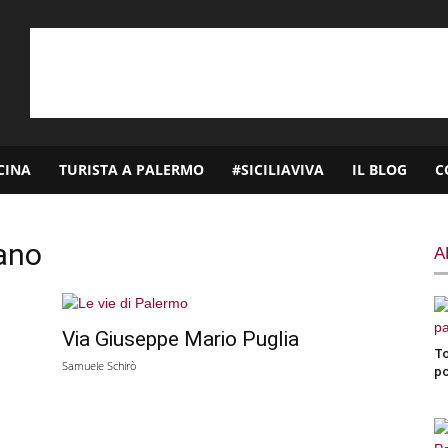
CINA
TURISTA A PALERMO
#SICILIAVIVA
IL BLOG
C
iano
A
Via Giuseppe Mario Puglia
T
Samuele Schirò
po