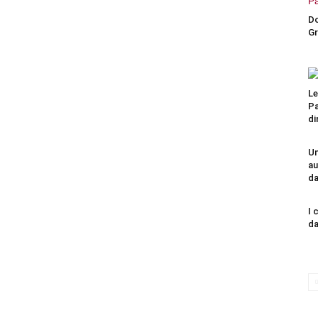
Do
Gr
Le
Pa
di
Un
au
da
I 
da