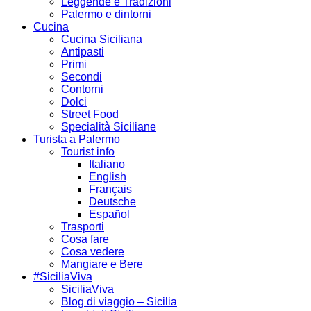
Leggende e Tradizioni
Palermo e dintorni
Cucina
Cucina Siciliana
Antipasti
Primi
Secondi
Contorni
Dolci
Street Food
Specialità Siciliane
Turista a Palermo
Tourist info
Italiano
English
Français
Deutsche
Español
Trasporti
Cosa fare
Cosa vedere
Mangiare e Bere
#SiciliaViva
SiciliaViva
Blog di viaggio – Sicilia