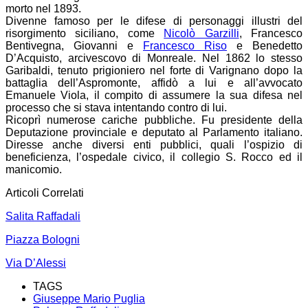
morto nel 1893.
Divenne famoso per le difese di personaggi illustri del
risorgimento siciliano, come
Nicolò Garzilli
, Francesco
Bentivegna, Giovanni e
Francesco Riso
e Benedetto
D’Acquisto, arcivescovo di Monreale. Nel 1862 lo stesso
Garibaldi, tenuto prigioniero nel forte di Varignano dopo la
battaglia dell’Aspromonte, affidò a lui e all’avvocato
Emanuele Viola, il compito di assumere la sua difesa nel
processo che si stava intentando contro di lui.
Ricoprì numerose cariche pubbliche. Fu presidente della
Deputazione provinciale e deputato al Parlamento italiano.
Diresse anche diversi enti pubblici, quali l’ospizio di
beneficienza, l’ospedale civico, il collegio S. Rocco ed il
manicomio.
Articoli Correlati
Salita Raffadali
Piazza Bologni
Via D’Alessi
TAGS
Giuseppe Mario Puglia