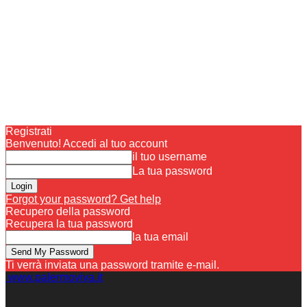
Registrati
Benvenuto! Accedi al tuo account
il tuo username
La tua password
Forgot your password? Get help
Recupero della password
Recupera la tua password
la tua email
Ti verrà inviata una password tramite e-mail.
www.palermoviva.it