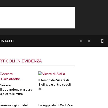
ONTATTI
RTICOLI IN EVIDENZA
Il tempo dei Viceré di
Sicilia: più di tre secoli
 Carcere
di...
ll’Ucciardone e la dura
ta dietro le mura
lermo e il gioco del
La leggenda di Carlo V e