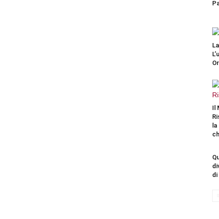
Pa
La
L’
Or
Il
Ri
la
ch
Qu
di
di