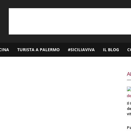
CINA
TURISTA A PALERMO
#SICILIAVIVA
IL BLOG
C
A
Il
de
vi
Pa