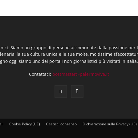
enici. Siamo un gruppo di persone accomunate dalla passione per la
llenaria, la sua cultura unica e le sue molte, moltissime sfaccettatu
gno oggi siamo uno dei portali non giornalistici più visitati in Italia
Contattaci:
postmaster@palermoviva.it
ali
Cookie Policy (UE)
Gestisci consenso
Dichiarazione sulla Privacy (UE)