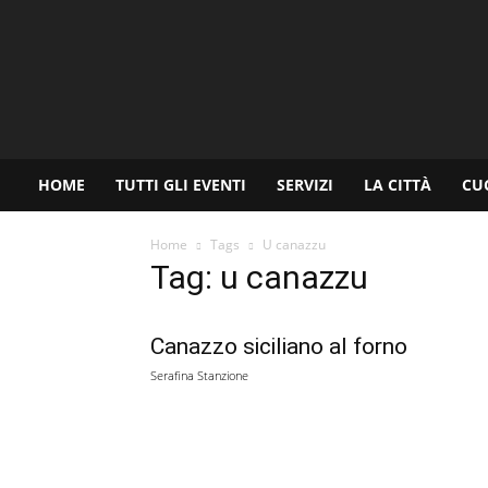
www.palermoviva.it
HOME
TUTTI GLI EVENTI
SERVIZI
LA CITTÀ
CU
Home
Tags
U canazzu
Tag: u canazzu
Canazzo siciliano al forno
Serafina Stanzione