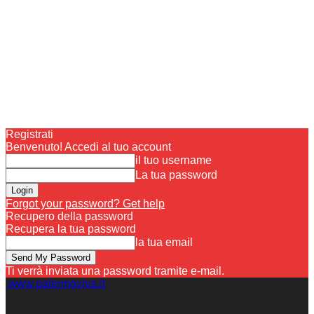
Registrati
Benvenuto! Accedi al tuo account
il tuo username
La tua password
Forgot your password? Get help
Recupero della password
Recupera la tua password
la tua email
Ti verrà inviata una password tramite e-mail.
www.palermoviva.it