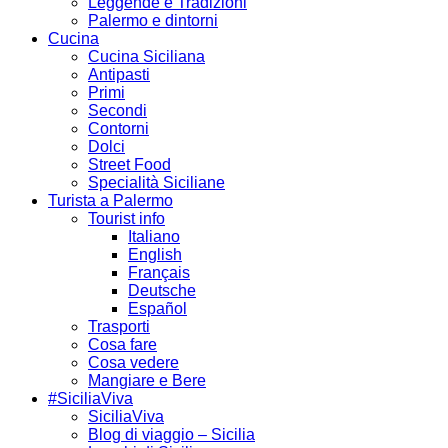
Leggende e Tradizioni
Palermo e dintorni
Cucina
Cucina Siciliana
Antipasti
Primi
Secondi
Contorni
Dolci
Street Food
Specialità Siciliane
Turista a Palermo
Tourist info
Italiano
English
Français
Deutsche
Español
Trasporti
Cosa fare
Cosa vedere
Mangiare e Bere
#SiciliaViva
SiciliaViva
Blog di viaggio – Sicilia