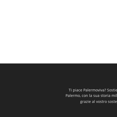
Ti piace Palermoviva? Sosti
Palermo, con la sua storia mi
grazie al vostro soste