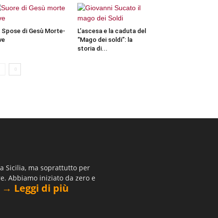
 Spose di Gesù Morte-
L’ascesa e la caduta del
ve
“Mago dei soldi”: la
storia di...
 Sicilia, ma soprattutto per
re. Abbiamo iniziato da zero e
→ Leggi di più
.