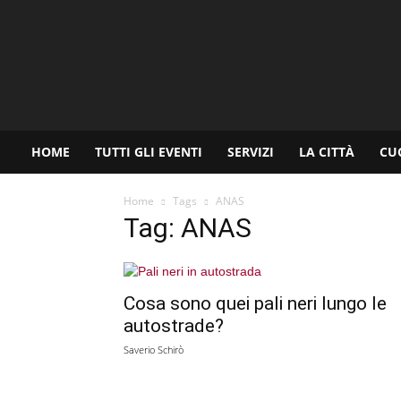
www.palermoviva.it
HOME
TUTTI GLI EVENTI
SERVIZI
LA CITTÀ
CU
Home
Tags
ANAS
Tag: ANAS
Cosa sono quei pali neri lungo le
autostrade?
Saverio Schirò