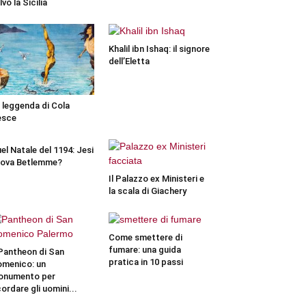
lvò la Sicilia
Khalil ibn Ishaq: il signore
dell’Eletta
 leggenda di Cola
esce
el Natale del 1194: Jesi
ova Betlemme?
Il Palazzo ex Ministeri e
la scala di Giachery
Come smettere di
fumare: una guida
 Pantheon di San
pratica in 10 passi
menico: un
onumento per
cordare gli uomini...