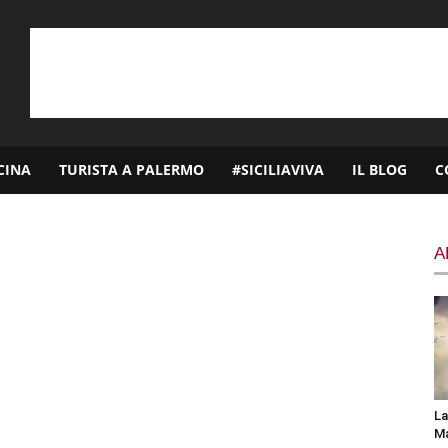
CINA
TURISTA A PALERMO
#SICILIAVIVA
IL BLOG
C
A
La
Ma