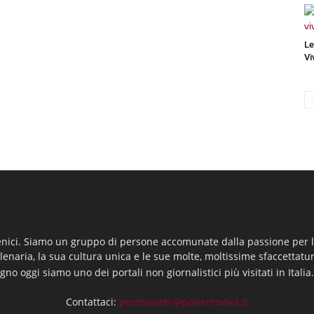
Le
Vi
enici. Siamo un gruppo di persone accomunate dalla passione per la
llenaria, la sua cultura unica e le sue molte, moltissime sfaccettatu
gno oggi siamo uno dei portali non giornalistici più visitati in Italia
Contattaci:
postmaster@palermoviva.it