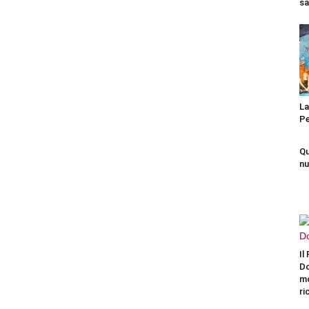
sa
La
P
Qu
nu
Il
Do
m
ri