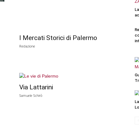
La
ac
Re
co
I Mercati Storici di Palermo
in
Redazione
Gu
Tr
o
Via Lattarini
Samuele Schirò
La
Lo