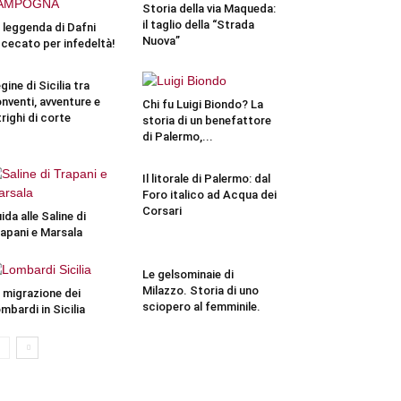
Storia della via Maqueda:
il taglio della “Strada
 leggenda di Dafni
Nuova”
cecato per infedeltà!
gine di Sicilia tra
nventi, avventure e
Chi fu Luigi Biondo? La
trighi di corte
storia di un benefattore
di Palermo,...
Il litorale di Palermo: dal
Foro italico ad Acqua dei
Corsari
ida alle Saline di
apani e Marsala
Le gelsominaie di
Milazzo. Storia di uno
 migrazione dei
sciopero al femminile.
mbardi in Sicilia