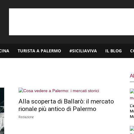
CINA
TURISTA A PALERMO
#SICILIAVIVA
IL BLOG
C
A
Alla scoperta di Ballarò: il mercato
L’
rionale più antico di Palermo
Ma
M
Redazione