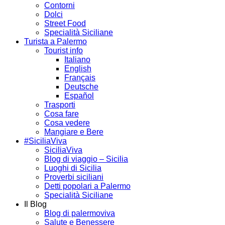
Contorni
Dolci
Street Food
Specialità Siciliane
Turista a Palermo
Tourist info
Italiano
English
Français
Deutsche
Español
Trasporti
Cosa fare
Cosa vedere
Mangiare e Bere
#SiciliaViva
SiciliaViva
Blog di viaggio – Sicilia
Luoghi di Sicilia
Proverbi siciliani
Detti popolari a Palermo
Specialità Siciliane
Il Blog
Blog di palermoviva
Salute e Benessere