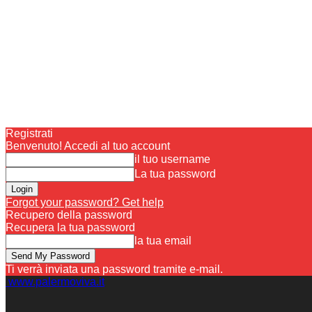
Registrati
Benvenuto! Accedi al tuo account
il tuo username
La tua password
Forgot your password? Get help
Recupero della password
Recupera la tua password
la tua email
Ti verrà inviata una password tramite e-mail.
www.palermoviva.it