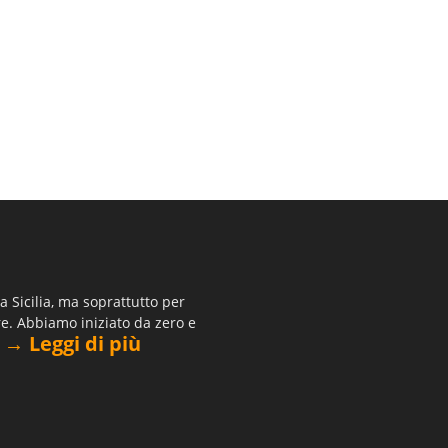
 Sicilia, ma soprattutto per
re. Abbiamo iniziato da zero e
→ Leggi di più
.