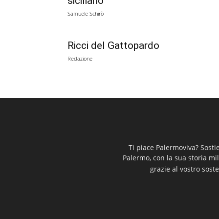
siciliano
Samuele Schirò
Ricci del Gattopardo
Redazione
Ti piace Palermoviva? Sosti
Palermo, con la sua storia mi
grazie al vostro soste