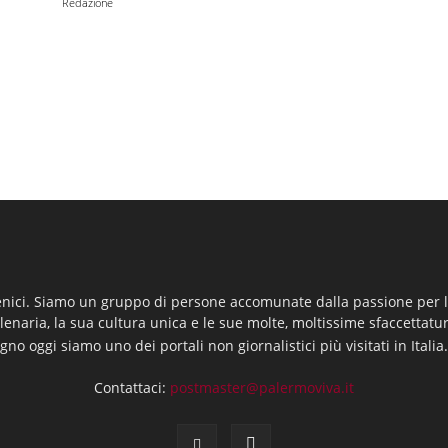
Redazione
enici. Siamo un gruppo di persone accomunate dalla passione per la
llenaria, la sua cultura unica e le sue molte, moltissime sfaccettatu
gno oggi siamo uno dei portali non giornalistici più visitati in Italia
Contattaci:
postmaster@palermoviva.it