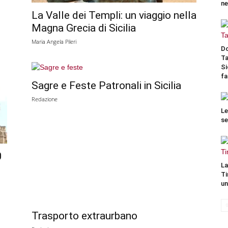
ne
La Valle dei Templi: un viaggio nella
Magna Grecia di Sicilia
Maria Angela Pileri
Do
Ta
Si
fa
Sagre e Feste Patronali in Sicilia
Redazione
Le
se
0
La
Ti
un
Trasporto extraurbano