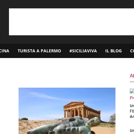
CINA
TURISTA A PALERMO
#SICILIAVIVA
IL BLOG
C
A
Un
l’
Ar
Un