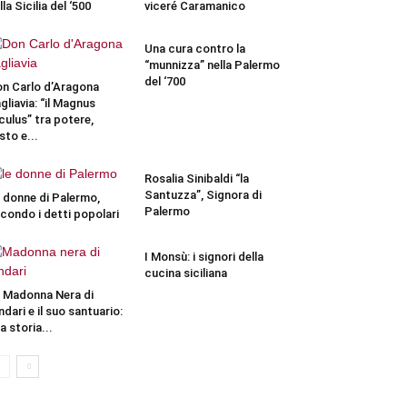
lla Sicilia del ‘500
viceré Caramanico
Una cura contro la
“munnizza” nella Palermo
del ‘700
n Carlo d’Aragona
gliavia: “il Magnus
culus” tra potere,
sto e...
Rosalia Sinibaldi “la
Santuzza”, Signora di
 donne di Palermo,
Palermo
condo i detti popolari
I Monsù: i signori della
cucina siciliana
 Madonna Nera di
ndari e il suo santuario:
a storia...