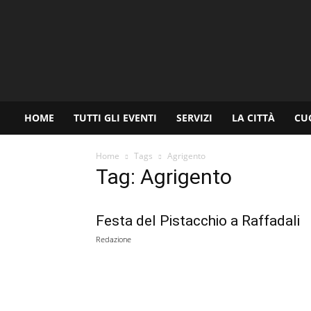
www.palermoviva.it
HOME
TUTTI GLI EVENTI
SERVIZI
LA CITTÀ
CU
Home
Tags
Agrigento
Tag: Agrigento
Festa del Pistacchio a Raffadali
Redazione