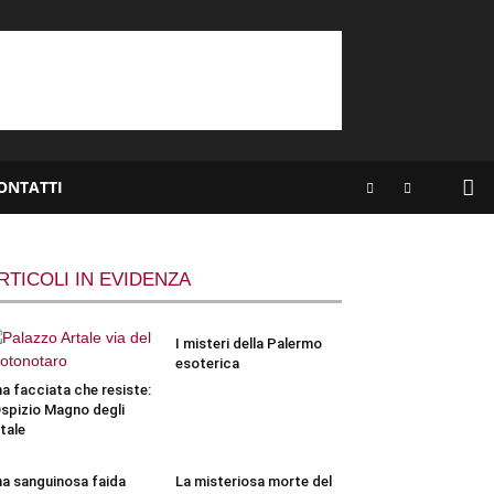
ONTATTI
RTICOLI IN EVIDENZA
I misteri della Palermo
esoterica
a facciata che resiste:
Ospizio Magno degli
tale
a sanguinosa faida
La misteriosa morte del