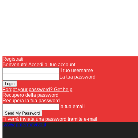
Registrati
Benvenuto! Accedi al tuo account
il tuo username
La tua password
Forgot your password? Get help
Recupero della password
Recupera la tua password
la tua email
Ti verrà inviata una password tramite e-mail.
www.palermoviva.it