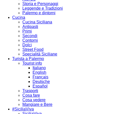
Storia e Personaggi
Leggende e Tradizioni
Palermo e dintorni
Cucina
Cucina Siciliana
Antipasti
Primi
Secondi
Contorni
Dolci
Street Food
Specialità Siciliane
Turista a Palermo
Tourist info
Italiano
English
Français
Deutsche
Español
Trasporti
Cosa fare
Cosa vedere
Mangiare e Bere
#SiciliaViva
SiciliaViva