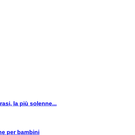
asi, la più solenne...
ne per bambini