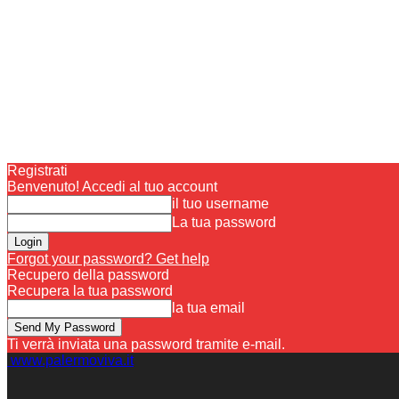
Registrati
Benvenuto! Accedi al tuo account
il tuo username
La tua password
Forgot your password? Get help
Recupero della password
Recupera la tua password
la tua email
Ti verrà inviata una password tramite e-mail.
www.palermoviva.it