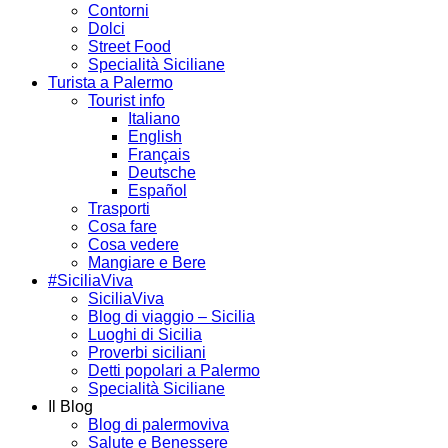
Contorni
Dolci
Street Food
Specialità Siciliane
Turista a Palermo
Tourist info
Italiano
English
Français
Deutsche
Español
Trasporti
Cosa fare
Cosa vedere
Mangiare e Bere
#SiciliaViva
SiciliaViva
Blog di viaggio – Sicilia
Luoghi di Sicilia
Proverbi siciliani
Detti popolari a Palermo
Specialità Siciliane
Il Blog
Blog di palermoviva
Salute e Benessere