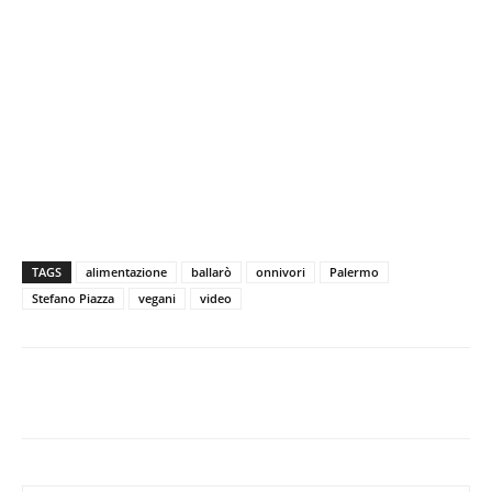
TAGS
alimentazione
ballarò
onnivori
Palermo
Stefano Piazza
vegani
video
Facebook
X
WhatsApp
Telegram