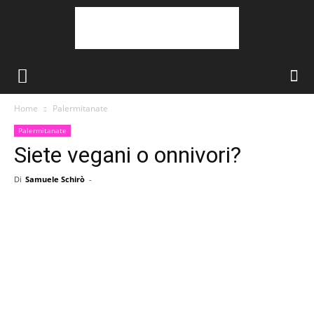
Home
Palermitanate
Palermitanate
Siete vegani o onnivori?
Di
Samuele Schirò
-