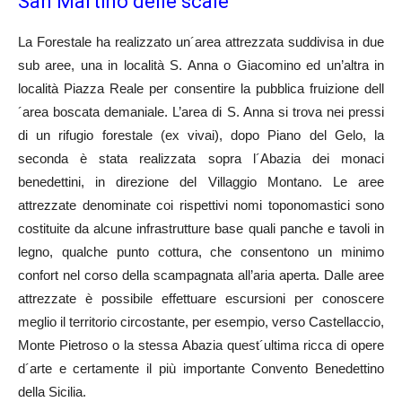
San Martino delle scale
La Forestale ha realizzato un´area attrezzata suddivisa in due
sub aree, una in località S. Anna o Giacomino ed un’altra in
località Piazza Reale per consentire la pubblica fruizione dell
´area boscata demaniale. L’area di S. Anna si trova nei pressi
di un rifugio forestale (ex vivai), dopo Piano del Gelo, la
seconda è stata realizzata sopra l´Abazia dei monaci
benedettini, in direzione del Villaggio Montano. Le aree
attrezzate denominate coi rispettivi nomi toponomastici sono
costituite da alcune infrastrutture base quali panche e tavoli in
legno, qualche punto cottura, che consentono un minimo
confort nel corso della scampagnata all’aria aperta. Dalle aree
attrezzate è possibile effettuare escursioni per conoscere
meglio il territorio circostante, per esempio, verso Castellaccio,
Monte Pietroso o la stessa Abazia quest´ultima ricca di opere
d´arte e certamente il più importante Convento Benedettino
della Sicilia.