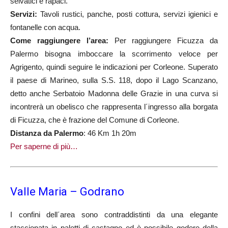
selvatici e rapaci.
Servizi:
Tavoli rustici, panche, posti cottura, servizi igienici e
fontanelle con acqua.
Come raggiungere l’area:
Per raggiungere Ficuzza da
Palermo bisogna imboccare la scorrimento veloce per
Agrigento, quindi seguire le indicazioni per Corleone. Superato
il paese di Marineo, sulla S.S. 118, dopo il Lago Scanzano,
detto anche Serbatoio Madonna delle Grazie in una curva si
incontrerà un obelisco che rappresenta l´ingresso alla borgata
di Ficuzza, che è frazione del Comune di Corleone.
Distanza da Palermo
: 46 Km 1h 20m
Per saperne di più…
Valle Maria – Godrano
I confini dell´area sono contraddistinti da una elegante
staccionata in paletti di castagno ed è possibile godere della