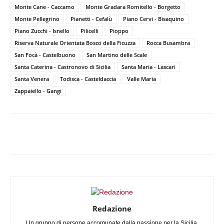
Monte Cane - Caccamo
Monte Gradara Romitello - Borgetto
Monte Pellegrino
Pianetti - Cefalù
Piano Cervi - Bisaquino
Piano Zucchi - Isnello
Pilicelli
Pioppo
Riserva Naturale Orientata Bosco della Ficuzza
Rocca Busambra
San Focà - Castelbuono
San Martino delle Scale
Santa Caterina - Castronovo di Sicilia
Santa Maria - Lascari
Santa Venera
Todisca - Casteldaccia
Valle Maria
Zappaiello - Gangi
Facebook
X
WhatsApp
Telegram
Redazione
Un gruppo di persone accomunate dalla passione per la Sicilia,