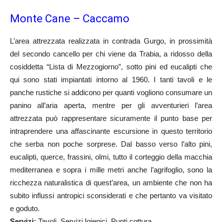
Monte Cane – Caccamo
L’area attrezzata realizzata in contrada Gurgo, in prossimità
del secondo cancello per chi viene da Trabia, a ridosso della
cosiddetta “Lista di Mezzogiorno”, sotto pini ed eucalipti che
qui sono stati impiantati intorno al 1960. I tanti tavoli e le
panche rustiche si addicono per quanti vogliono consumare un
panino all’aria aperta, mentre per gli avventurieri l’area
attrezzata può rappresentare sicuramente il punto base per
intraprendere una affascinante escursione in questo territorio
che serba non poche sorprese. Dal basso verso l’alto pini,
eucalipti, querce, frassini, olmi, tutto il corteggio della macchia
mediterranea e sopra i mille metri anche l’agrifoglio, sono la
ricchezza naturalistica di quest’area, un ambiente che non ha
subito influssi antropici sconsiderati e che pertanto va visitato
e goduto.
Servizi:
Tavoli, Servizi Igienici, Punti cottura.