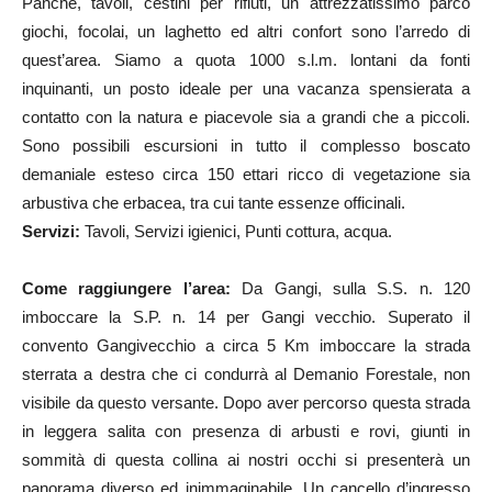
Panche, tavoli, cestini per rifiuti, un attrezzatissimo parco
giochi, focolai, un laghetto ed altri confort sono l’arredo di
quest’area. Siamo a quota 1000 s.l.m. lontani da fonti
inquinanti, un posto ideale per una vacanza spensierata a
contatto con la natura e piacevole sia a grandi che a piccoli.
Sono possibili escursioni in tutto il complesso boscato
demaniale esteso circa 150 ettari ricco di vegetazione sia
arbustiva che erbacea, tra cui tante essenze officinali.
Servizi:
Tavoli, Servizi igienici, Punti cottura, acqua.
Come raggiungere l’area:
Da Gangi, sulla S.S. n. 120
imboccare la S.P. n. 14 per Gangi vecchio. Superato il
convento Gangivecchio a circa 5 Km imboccare la strada
sterrata a destra che ci condurrà al Demanio Forestale, non
visibile da questo versante. Dopo aver percorso questa strada
in leggera salita con presenza di arbusti e rovi, giunti in
sommità di questa collina ai nostri occhi si presenterà un
panorama diverso ed inimmaginabile. Un cancello d’ingresso