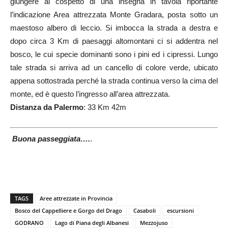
giungere al cospetto di una insegna in tavola riportante
l’indicazione Area attrezzata Monte Gradara, posta sotto un
maestoso albero di leccio. Si imbocca la strada a destra e
dopo circa 3 Km di paesaggi altomontani ci si addentra nel
bosco, le cui specie dominanti sono i pini ed i cipressi. Lungo
tale strada si arriva ad un cancello di colore verde, ubicato
appena sottostrada perché la strada continua verso la cima del
monte, ed è questo l’ingresso all’area attrezzata.
Distanza da Palermo
: 33 Km 42m
Buona passeggiata….
.
…
TAGS
Aree attrezzate in Provincia
Bosco del Cappelliere e Gorgo del Drago
Casaboli
escursioni
GODRANO
Lago di Piana degli Albanesi
Mezzojuso