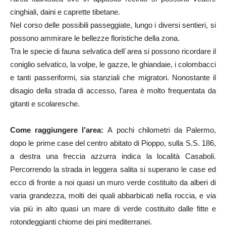
cinghiali, daini e caprette tibetane.
Nel corso delle possibili passeggiate, lungo i diversi sentieri, si
possono ammirare le bellezze floristiche della zona.
Tra le specie di fauna selvatica dell´area si possono ricordare il
coniglio selvatico, la volpe, le gazze, le ghiandaie, i colombacci
e tanti passeriformi, sia stanziali che migratori. Nonostante il
disagio della strada di accesso, l’area è molto frequentata da
gitanti e scolaresche.
Come raggiungere l’area:
A pochi chilometri da Palermo,
dopo le prime case del centro abitato di Pioppo, sulla S.S. 186,
a destra una freccia azzurra indica la località Casaboli.
Percorrendo la strada in leggera salita si superano le case ed
ecco di fronte a noi quasi un muro verde costituito da alberi di
varia grandezza, molti dei quali abbarbicati nella roccia, e via
via più in alto quasi un mare di verde costituito dalle fitte e
rotondeggianti chiome dei pini mediterranei.