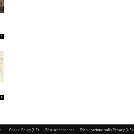
1
0
ali
Cookie Policy (UE)
Gestisci consenso
Dichiarazione sulla Privacy (UE)