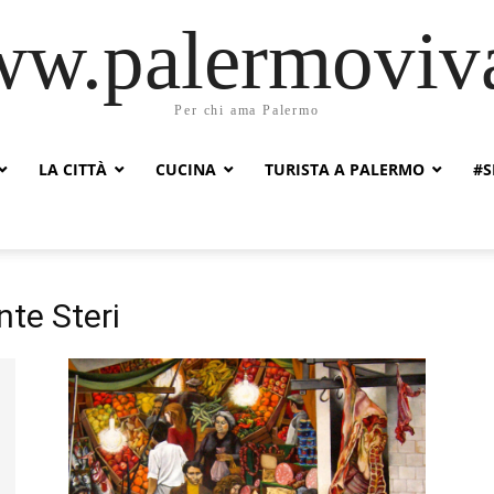
w.palermoviva
Per chi ama Palermo
LA CITTÀ
CUCINA
TURISTA A PALERMO
#S
te Steri