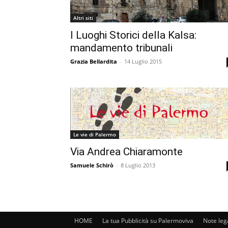
Altri siti
I Luoghi Storici della Kalsa:
mandamento tribunali
Grazia Bellardita
-
14 Luglio 2015
Le vie di Palermo
Via Andrea Chiaramonte
Samuele Schirò
-
8 Luglio 2013
HOME
La tua Pubblicità su Palermoviva
Note leg