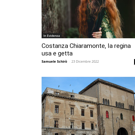
In Evidenza
Costanza Chiaramonte, la regina
usa e getta
Samuele Schirò
-
23 Dicembre 2022