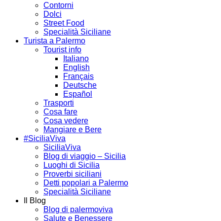
Contorni
Dolci
Street Food
Specialità Siciliane
Turista a Palermo
Tourist info
Italiano
English
Français
Deutsche
Español
Trasporti
Cosa fare
Cosa vedere
Mangiare e Bere
#SiciliaViva
SiciliaViva
Blog di viaggio – Sicilia
Luoghi di Sicilia
Proverbi siciliani
Detti popolari a Palermo
Specialità Siciliane
Il Blog
Blog di palermoviva
Salute e Benessere