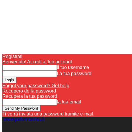
Registrati
Benvenuto! Accedi al tuo account
il tuo username
La tua password
Forgot your password? Get help
Recupero della password
Recupera la tua password
la tua email
Ti verrà inviata una password tramite e-mail.
www.palermoviva.it