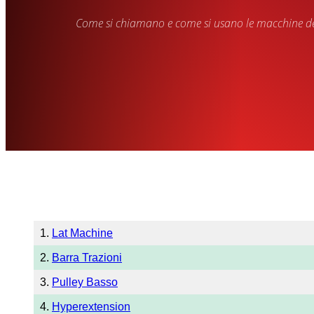
Come si chiamano e come si usano le macchine den
1.
Lat Machine
2.
Barra Trazioni
3.
Pulley Basso
4.
Hyperextension