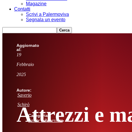
Magazine
Contatti
Scrivi a Palermoviva
Segnala un evento
Aggiornato
al:
19
Febbraio
2025
Autore:
Saverio
Schirò
Attrezzi e m
Categoria:
Salute e Benessere