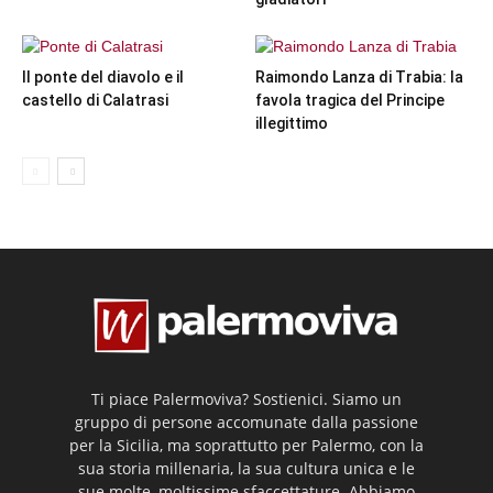
Il ponte del diavolo e il
Raimondo Lanza di Trabia: la
castello di Calatrasi
favola tragica del Principe
illegittimo
Ti piace Palermoviva? Sostienici. Siamo un
gruppo di persone accomunate dalla passione
per la Sicilia, ma soprattutto per Palermo, con la
sua storia millenaria, la sua cultura unica e le
sue molte, moltissime sfaccettature. Abbiamo