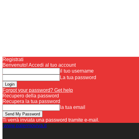
Registrati
Benvenuto! Accedi al tuo account
il tuo username
La tua password
Forgot your password? Get help
Recupero della password
Recupera la tua password
la tua email
Ti verrà inviata una password tramite e-mail.
www.palermoviva.it