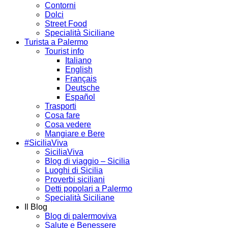
Contorni
Dolci
Street Food
Specialità Siciliane
Turista a Palermo
Tourist info
Italiano
English
Français
Deutsche
Español
Trasporti
Cosa fare
Cosa vedere
Mangiare e Bere
#SiciliaViva
SiciliaViva
Blog di viaggio – Sicilia
Luoghi di Sicilia
Proverbi siciliani
Detti popolari a Palermo
Specialità Siciliane
Il Blog
Blog di palermoviva
Salute e Benessere