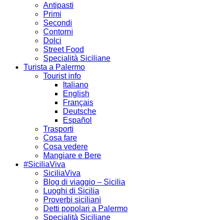
Antipasti
Primi
Secondi
Contorni
Dolci
Street Food
Specialità Siciliane
Turista a Palermo
Tourist info
Italiano
English
Français
Deutsche
Español
Trasporti
Cosa fare
Cosa vedere
Mangiare e Bere
#SiciliaViva
SiciliaViva
Blog di viaggio – Sicilia
Luoghi di Sicilia
Proverbi siciliani
Detti popolari a Palermo
Specialità Siciliane