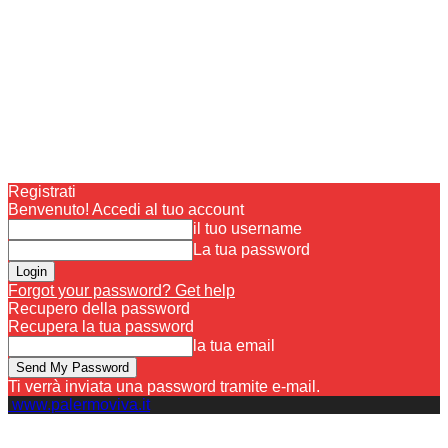
Registrati
Benvenuto! Accedi al tuo account
il tuo username
La tua password
Forgot your password? Get help
Recupero della password
Recupera la tua password
la tua email
Ti verrà inviata una password tramite e-mail.
www.palermoviva.it